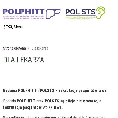
Przejdź do treści
Przejdź do menu
Menu
Strona główna
Dla lekarza
DLA LEKARZA
Badania POLPHITT i POLSTS – rekrutacja pacjentów trwa
Badania
POLPHITT
oraz
POLSTS
są
oficjalnie otwarte
, a
rekrutacja pacjentów
wciąż
trwa.
Wszystkie przypadki
guzów wątroby u dzieci
, które zostaną