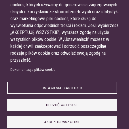
cookies, których używamy do generowania zagregowanych
danych o korzystaniu ze stron internetowych oraz statystyk;
oraz marketingowe pliki cookies, które służą do
wyświetlania odpowiednich treści i reklam. Jeśli wybierzesz
„AKCEPTUJĘ WSZYSTKIE”, wyrażasz zgodę na użycie
Grafika
wszystkich plików cookie. W „Ustawieniach” możesz w
każdej chwili zaakceptować i odrzucić poszczególne
rodzaje plików cookie oraz odwołać swoją zgodę na
przyszłość.
Klinika Chirurgii i Urologii Dzieci i Młodzieży
Dokumentacja plików cookie
ul. Smoluchowskiego 17, 80-214 Gdańsk
58 584 49 60 |
phitt.poland@gmail.com
USTAWIENIA CIASTECZEK
ODRZUĆ WSZYSTKIE
© Wszystkie prawa zastrzeżone, POLPHITT
AKCEPTUJ WSZYSTKIE